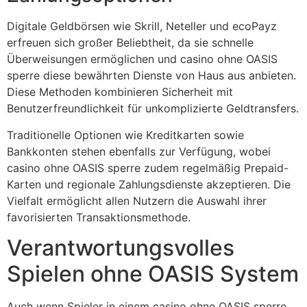
Digitale Geldbörsen wie Skrill, Neteller und ecoPayz
erfreuen sich großer Beliebtheit, da sie schnelle
Überweisungen ermöglichen und casino ohne OASIS
sperre diese bewährten Dienste von Haus aus anbieten.
Diese Methoden kombinieren Sicherheit mit
Benutzerfreundlichkeit für unkomplizierte Geldtransfers.
Traditionelle Optionen wie Kreditkarten sowie
Bankkonten stehen ebenfalls zur Verfügung, wobei
casino ohne OASIS sperre zudem regelmäßig Prepaid-
Karten und regionale Zahlungsdienste akzeptieren. Die
Vielfalt ermöglicht allen Nutzern die Auswahl ihrer
favorisierten Transaktionsmethode.
Verantwortungsvolles
Spielen ohne OASIS System
Auch wenn Spieler in einem casino ohne OASIS sperre