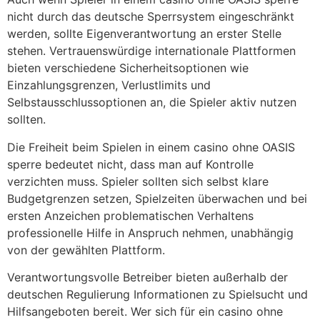
nicht durch das deutsche Sperrsystem eingeschränkt
werden, sollte Eigenverantwortung an erster Stelle
stehen. Vertrauenswürdige internationale Plattformen
bieten verschiedene Sicherheitsoptionen wie
Einzahlungsgrenzen, Verlustlimits und
Selbstausschlussoptionen an, die Spieler aktiv nutzen
sollten.
Die Freiheit beim Spielen in einem casino ohne OASIS
sperre bedeutet nicht, dass man auf Kontrolle
verzichten muss. Spieler sollten sich selbst klare
Budgetgrenzen setzen, Spielzeiten überwachen und bei
ersten Anzeichen problematischen Verhaltens
professionelle Hilfe in Anspruch nehmen, unabhängig
von der gewählten Plattform.
Verantwortungsvolle Betreiber bieten außerhalb der
deutschen Regulierung Informationen zu Spielsucht und
Hilfsangeboten bereit. Wer sich für ein casino ohne