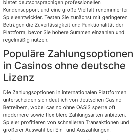
bietet deutschsprachigen professionellen
Kundensupport und eine große Vielfalt renommierter
Spieleentwickler. Testen Sie zunächst mit geringeren
Beträgen die Zuverlässigkeit und Funktionalität der
Plattform, bevor Sie höhere Summen einzahlen und
regelmäßig nutzen.
Populäre Zahlungsoptionen
in Casinos ohne deutsche
Lizenz
Die Zahlungsoptionen in internationalen Plattformen
unterscheiden sich deutlich von deutschen Casino-
Betreibern, wobei casino ohne OASIS sperre oft
modernere sowie flexiblere Zahlungsarten anbieten.
Spieler profitieren von schnelleren Transaktionen und
größerer Auswahl bei Ein- und Auszahlungen.