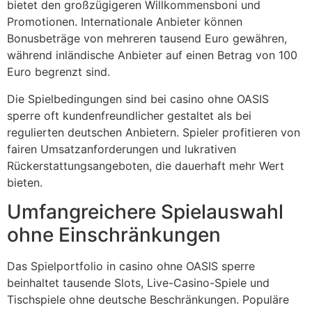
bietet den großzügigeren Willkommensboni und
Promotionen. Internationale Anbieter können
Bonusbeträge von mehreren tausend Euro gewähren,
während inländische Anbieter auf einen Betrag von 100
Euro begrenzt sind.
Die Spielbedingungen sind bei casino ohne OASIS
sperre oft kundenfreundlicher gestaltet als bei
regulierten deutschen Anbietern. Spieler profitieren von
fairen Umsatzanforderungen und lukrativen
Rückerstattungsangeboten, die dauerhaft mehr Wert
bieten.
Umfangreichere Spielauswahl
ohne Einschränkungen
Das Spielportfolio in casino ohne OASIS sperre
beinhaltet tausende Slots, Live-Casino-Spiele und
Tischspiele ohne deutsche Beschränkungen. Populäre