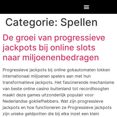
Categorie:
Spellen
De groei van progressieve
jackpots bij online slots
naar miljoenenbedragen
Progressieve jackpots bij online gokautomaten lokken
internationaal miljoenen spelers aan met hun
transformatieve jackpots. Het fascinerende mechanisme
van beste online casino buitenland tot recordhoogten
maakt deze games uitzonderlijk populair voor
Nederlandse gokliefhebbers. Wat zijn progressieve
jackpots en hoe functioneren ze Progressieve jackpots
zijn unieke geldpotten die bij elke inzet een klein