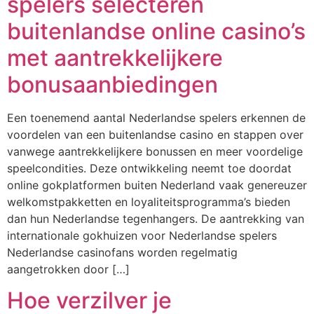
spelers selecteren
buitenlandse online casino’s
met aantrekkelijkere
bonusaanbiedingen
Een toenemend aantal Nederlandse spelers erkennen de
voordelen van een buitenlandse casino en stappen over
vanwege aantrekkelijkere bonussen en meer voordelige
speelcondities. Deze ontwikkeling neemt toe doordat
online gokplatformen buiten Nederland vaak genereuzer
welkomstpakketten en loyaliteitsprogramma’s bieden
dan hun Nederlandse tegenhangers. De aantrekking van
internationale gokhuizen voor Nederlandse spelers
Nederlandse casinofans worden regelmatig
aangetrokken door […]
Hoe verzilver je