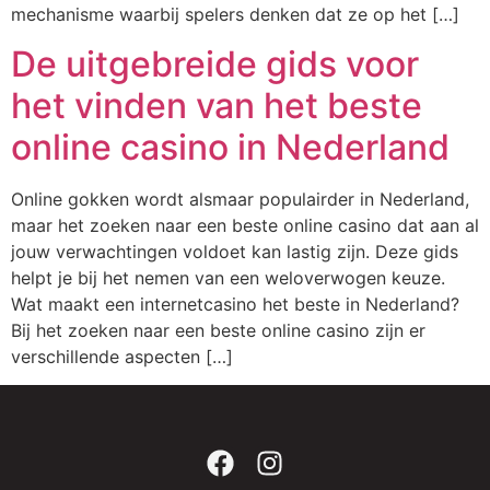
mechanisme waarbij spelers denken dat ze op het […]
De uitgebreide gids voor
het vinden van het beste
online casino in Nederland
Online gokken wordt alsmaar populairder in Nederland,
maar het zoeken naar een beste online casino dat aan al
jouw verwachtingen voldoet kan lastig zijn. Deze gids
helpt je bij het nemen van een weloverwogen keuze.
Wat maakt een internetcasino het beste in Nederland?
Bij het zoeken naar een beste online casino zijn er
verschillende aspecten […]