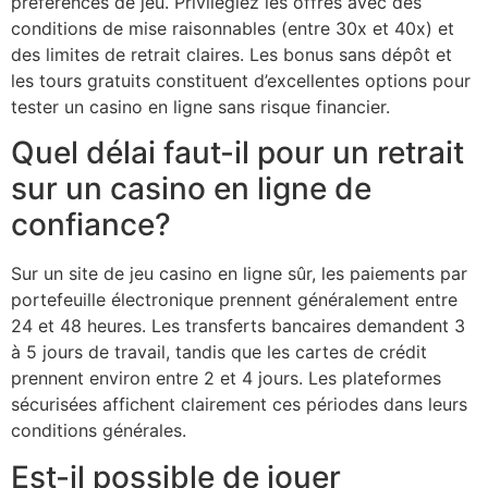
préférences de jeu. Privilégiez les offres avec des
conditions de mise raisonnables (entre 30x et 40x) et
des limites de retrait claires. Les bonus sans dépôt et
les tours gratuits constituent d’excellentes options pour
tester un casino en ligne sans risque financier.
Quel délai faut-il pour un retrait
sur un casino en ligne de
confiance?
Sur un site de jeu casino en ligne sûr, les paiements par
portefeuille électronique prennent généralement entre
24 et 48 heures. Les transferts bancaires demandent 3
à 5 jours de travail, tandis que les cartes de crédit
prennent environ entre 2 et 4 jours. Les plateformes
sécurisées affichent clairement ces périodes dans leurs
conditions générales.
Est-il possible de jouer