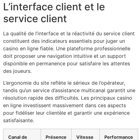
L’interface client et le
service client
La qualité de l’interface et la réactivité du service client
constituent des indicateurs essentiels pour juger un
casino en ligne fiable. Une plateforme professionnelle
doit proposer une navigation intuitive et un support
disponible en permanence pour satisfaire les attentes
des joueurs.
L’ergonomie du site reflète le sérieux de l’opérateur,
tandis qu’un service d’assistance multicanal garantit une
résolution rapide des difficultés. Les principaux casino
en ligne investissent massivement dans ces aspects
pour fidéliser leur clientèle et garantir une expérience
satisfaisante.
Canal de
Présence
Vitesse
Performance