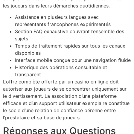
les joueurs dans leurs démarches quotidiennes.
Assistance en plusieurs langues avec
représentants francophones expérimentés
Section FAQ exhaustive couvrant l’ensemble des
sujets
Temps de traitement rapides sur tous les canaux
disponibles
Interface mobile conçue pour une navigation fluide
Historique des opérations consultable et
transparent
L’offre complète offerte par un casino en ligne doit
autoriser aux joueurs de se concentrer uniquement sur
le divertissement. La association d’une plateforme
efficace et d’un support utilisateur exemplaire constitue
le socle d’une relation de confiance pérenne entre
l’prestataire et sa base de joueurs.
Réponses aux Questions