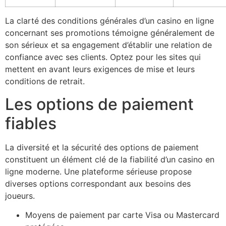
La clarté des conditions générales d’un casino en ligne
concernant ses promotions témoigne généralement de
son sérieux et sa engagement d’établir une relation de
confiance avec ses clients. Optez pour les sites qui
mettent en avant leurs exigences de mise et leurs
conditions de retrait.
Les options de paiement
fiables
La diversité et la sécurité des options de paiement
constituent un élément clé de la fiabilité d’un casino en
ligne moderne. Une plateforme sérieuse propose
diverses options correspondant aux besoins des
joueurs.
Moyens de paiement par carte Visa ou Mastercard