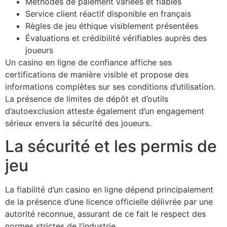
Méthodes de paiement variées et fiables
Service client réactif disponible en français
Règles de jeu éthique visiblement présentées
Évaluations et crédibilité vérifiables auprès des
joueurs
Un casino en ligne de confiance affiche ses
certifications de manière visible et propose des
informations complètes sur ses conditions d’utilisation.
La présence de limites de dépôt et d’outils
d’autoexclusion atteste également d’un engagement
sérieux envers la sécurité des joueurs.
La sécurité et les permis de
jeu
La fiabilité d’un casino en ligne dépend principalement
de la présence d’une licence officielle délivrée par une
autorité reconnue, assurant de ce fait le respect des
normes strictes de l’industrie.