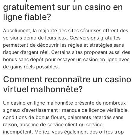
gratuitement sur un casino en
ligne fiable?
Absolument, la majorité des sites sécurisés offrent des
versions démo de leurs jeux. Ces versions gratuites
permettent de découvrir les règles et stratégies sans
risquer d’argent réel. Certains sites proposent aussi des
bonus sans dépôt pour essayer un casino en ligne avec
de gains réels possibles.
Comment reconnaître un casino
virtuel malhonnête?
Un casino en ligne malhonnête présente de nombreux
signaux d’avertissement : manque de licence vérifiable,
conditions de bonus floues, paiements retardés sans
raison, absence de service client ou service
incompétent. Méfiez-vous également des offres trop