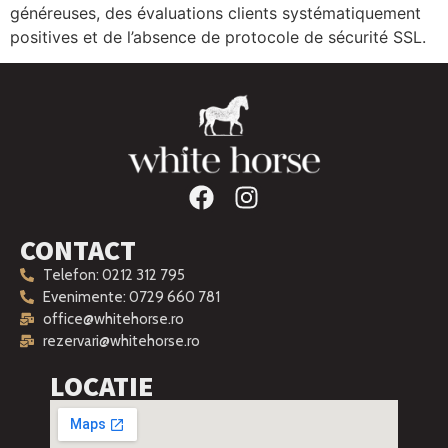
généreuses, des évaluations clients systématiquement
positives et de l’absence de protocole de sécurité SSL.
CONTACT
Telefon: 0212 312 795
Evenimente: 0729 660 781
office@whitehorse.ro
rezervari@whitehorse.ro
LOCATIE