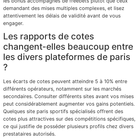
les bonus accompagnés de freebets plutôt que ceux
demandant des mises multiples complexes, et lisez
attentivement les délais de validité avant de vous
engager.
Les rapports de cotes
changent-elles beaucoup entre
les divers plateformes de paris
?
Les écarts de cotes peuvent atteindre 5 à 10% entre
différents opérateurs, notamment sur les marchés
secondaires. Consulter différents sites avant vos mises
peut considérablement augmenter vos gains potentiels.
Quelques site paris sportifs spécialisés offrent des
cotes plus attractives sur des compétitions spécifiques,
ce qui justifie de posséder plusieurs profils chez divers
prestataires autorisés.