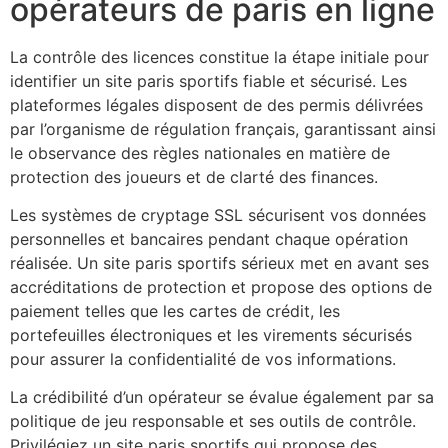
opérateurs de paris en ligne
La contrôle des licences constitue la étape initiale pour
identifier un site paris sportifs fiable et sécurisé. Les
plateformes légales disposent de des permis délivrées
par l’organisme de régulation français, garantissant ainsi
le observance des règles nationales en matière de
protection des joueurs et de clarté des finances.
Les systèmes de cryptage SSL sécurisent vos données
personnelles et bancaires pendant chaque opération
réalisée. Un site paris sportifs sérieux met en avant ses
accréditations de protection et propose des options de
paiement telles que les cartes de crédit, les
portefeuilles électroniques et les virements sécurisés
pour assurer la confidentialité de vos informations.
La crédibilité d’un opérateur se évalue également par sa
politique de jeu responsable et ses outils de contrôle.
Privilégiez un site paris sportifs qui propose des