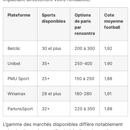
Plateforme
Sports
Options
Cote
disponibles
de paris
moyenne
par
football
rencontre
Betclic
30 et plus
200 à 300
1,92
Unibet
35+
250-400
1.90
PMU Sport
25+
150 à 250
1,88
Winamax
28 et plus
180-280
1,91
ParionsSport
32+
220 à 350
1.89
L’gamme des marchés disponibles diffère notablement