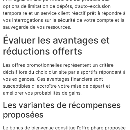
options de limitation de dépôts, d’auto-exclusion
temporaire et un service client réactif prêt à répondre à
vos interrogations sur la sécurité de votre compte et la
sauvegarde de vos ressources.
Évaluer les avantages et
réductions offerts
Les offres promotionnelles représentent un critère
décisif lors du choix d’un site paris sportifs répondant à
vos exigences. Ces avantages financiers sont
susceptibles d’ accroître votre mise de départ et
améliorer vos probabilités de gains.
Les variantes de récompenses
proposées
Le bonus de bienvenue constitue l’offre phare proposée