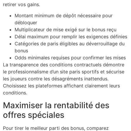
retirer vos gains.
Montant minimum de dépôt nécessaire pour
débloquer
Multiplicateur de mise exigé sur le bonus reçu
Délai maximum pour remplir les exigences définies
Catégories de paris éligibles au déverrouillage du
bonus
Odds minimales requises pour confirmer les mises
La transparence des conditions contractuels démontre
le professionnalisme d’un site paris sportifs et sécurise
les joueurs contre les désagréments inattendus.
Choisissez les plateformes affichant clairement leurs
conditions.
Maximiser la rentabilité des
offres spéciales
Pour tirer le meilleur parti des bonus, comparez