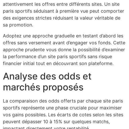
attentivement les offres entre différents sites. Un site
paris sportifs séduisant à première vue peut comporter
des exigences strictes réduisant la valeur véritable de
sa promotion.
Adoptez une approche graduelle en testant d’abord les
offres sans versement avant d’engager vos fonds. Cette
approche prudente vous donne la possibilité d’examiner
la performance d’un site paris sportifs sans risque
financier initial tout en découvrant son plateforme.
Analyse des odds et
marchés proposés
La comparaison des odds offerts par chaque site paris
sportifs représente une phase cruciale pour maximiser
vos gains possibles. Les écarts de cotes selon les sites
peuvent dépasser 10 à 15% sur quelques matchs,
impactant directement votre rentabilité.