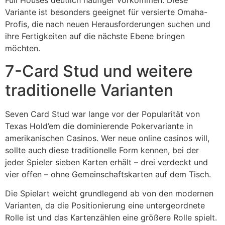
Full Houses deutlich häufiger vorkommen. Diese
Variante ist besonders geeignet für versierte Omaha-
Profis, die nach neuen Herausforderungen suchen und
ihre Fertigkeiten auf die nächste Ebene bringen
möchten.
7-Card Stud und weitere
traditionelle Varianten
Seven Card Stud war lange vor der Popularität von
Texas Hold’em die dominierende Pokervariante in
amerikanischen Casinos. Wer neue online casinos will,
sollte auch diese traditionelle Form kennen, bei der
jeder Spieler sieben Karten erhält – drei verdeckt und
vier offen – ohne Gemeinschaftskarten auf dem Tisch.
Die Spielart weicht grundlegend ab von den modernen
Varianten, da die Positionierung eine untergeordnete
Rolle ist und das Kartenzählen eine größere Rolle spielt.