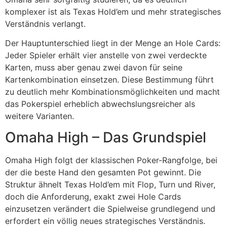
komplexer ist als Texas Hold’em und mehr strategisches
Verständnis verlangt.
Der Hauptunterschied liegt in der Menge an Hole Cards:
Jeder Spieler erhält vier anstelle von zwei verdeckte
Karten, muss aber genau zwei davon für seine
Kartenkombination einsetzen. Diese Bestimmung führt
zu deutlich mehr Kombinationsmöglichkeiten und macht
das Pokerspiel erheblich abwechslungsreicher als
weitere Varianten.
Omaha High – Das Grundspiel
Omaha High folgt der klassischen Poker-Rangfolge, bei
der die beste Hand den gesamten Pot gewinnt. Die
Struktur ähnelt Texas Hold’em mit Flop, Turn und River,
doch die Anforderung, exakt zwei Hole Cards
einzusetzen verändert die Spielweise grundlegend und
erfordert ein völlig neues strategisches Verständnis.