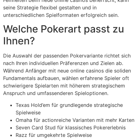
seine Strategie flexibel gestalten und in
unterschiedlichen Spielformaten erfolgreich sein.
Welche Pokerart passt zu
Ihnen?
Die Auswahl der passenden Pokervariante richtet sich
nach Ihren individuellen Präferenzen und Zielen ab.
Während Anfänger mit neue online casinos die soliden
Fundamentals aufbauen, wählen erfahrene Spieler oft
schwierigere Spielarten mit höherem strategischem
Anspruch und umfassenderen Spieloptionen.
Texas Hold’em für grundlegende strategische
Spielweise
Omaha für actionreiche Varianten mit mehr Karten
Seven Card Stud für klassisches Pokererlebnis
Razz für umgekehrte Spielweise