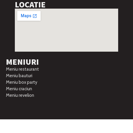
LOCATIE
MENIURI
Meniu restaurant
Meniu bauturi
Meniu box party
Meniu craciun
Meniu revelion