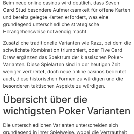
Beim neue online casinos wird deutlich, dass Seven
Card Stud besondere Aufmerksamkeit für offene Karten
und bereits gelegte Karten erfordert, was eine
grundlegend unterschiedliche strategische
Herangehensweise notwendig macht.
Zusätzliche traditionelle Varianten wie Razz, bei dem die
schwächste Kombination triumphiert, oder Five Card
Draw ergänzen das Spektrum der klassischen Poker-
Varianten. Diese Spielarten sind in der heutigen Zeit
weniger verbreitet, doch neue online casinos bedeutet
auch, diese historischen Formen zu würdigen und die
besonderen taktischen Aspekte zu würdigen.
Übersicht über die
wichtigsten Poker Varianten
Die unterschiedlichen Varianten unterscheiden sich
grundlegend in ihrer Spielweise, wobei die Vertrautheit