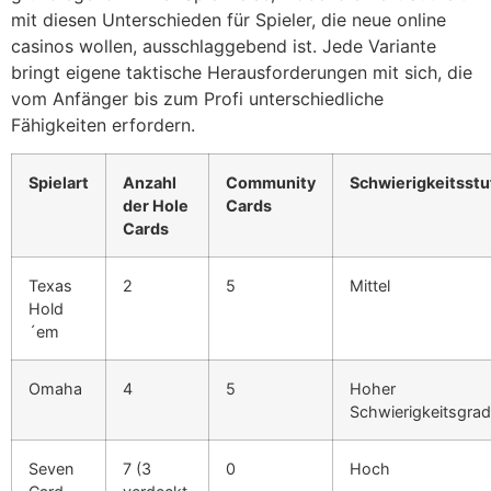
mit diesen Unterschieden für Spieler, die neue online
casinos wollen, ausschlaggebend ist. Jede Variante
bringt eigene taktische Herausforderungen mit sich, die
vom Anfänger bis zum Profi unterschiedliche
Fähigkeiten erfordern.
Spielart
Anzahl
Community
Schwierigkeitsstu
der Hole
Cards
Cards
Texas
2
5
Mittel
Hold
´em
Omaha
4
5
Hoher
Schwierigkeitsgrad
Seven
7 (3
0
Hoch