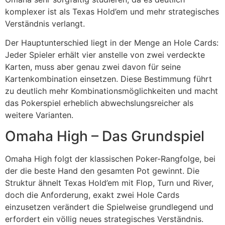
komplexer ist als Texas Hold’em und mehr strategisches
Verständnis verlangt.
Der Hauptunterschied liegt in der Menge an Hole Cards:
Jeder Spieler erhält vier anstelle von zwei verdeckte
Karten, muss aber genau zwei davon für seine
Kartenkombination einsetzen. Diese Bestimmung führt
zu deutlich mehr Kombinationsmöglichkeiten und macht
das Pokerspiel erheblich abwechslungsreicher als
weitere Varianten.
Omaha High – Das Grundspiel
Omaha High folgt der klassischen Poker-Rangfolge, bei
der die beste Hand den gesamten Pot gewinnt. Die
Struktur ähnelt Texas Hold’em mit Flop, Turn und River,
doch die Anforderung, exakt zwei Hole Cards
einzusetzen verändert die Spielweise grundlegend und
erfordert ein völlig neues strategisches Verständnis.