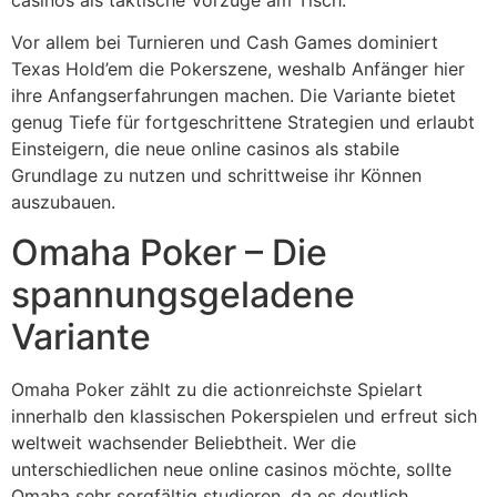
Vor allem bei Turnieren und Cash Games dominiert
Texas Hold’em die Pokerszene, weshalb Anfänger hier
ihre Anfangserfahrungen machen. Die Variante bietet
genug Tiefe für fortgeschrittene Strategien und erlaubt
Einsteigern, die neue online casinos als stabile
Grundlage zu nutzen und schrittweise ihr Können
auszubauen.
Omaha Poker – Die
spannungsgeladene
Variante
Omaha Poker zählt zu die actionreichste Spielart
innerhalb den klassischen Pokerspielen und erfreut sich
weltweit wachsender Beliebtheit. Wer die
unterschiedlichen neue online casinos möchte, sollte
Omaha sehr sorgfältig studieren, da es deutlich