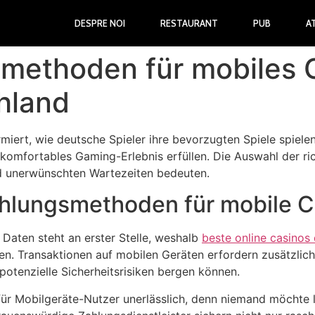
DESPRE NOI
RESTAURANT
PUB
A
lmethoden für mobiles 
hland
miert, wie deutsche Spieler ihre bevorzugten Spiele spiele
d komfortables Gaming-Erlebnis erfüllen. Die Auswahl der r
d unerwünschten Wartezeiten bedeuten.
hlungsmethoden für mobile C
n Daten steht an erster Stelle, weshalb
beste online casinos
n. Transaktionen auf mobilen Geräten erfordern zusätzlich
potenzielle Sicherheitsrisiken bergen können.
ür Mobilgeräte-Nutzer unerlässlich, denn niemand möchte l