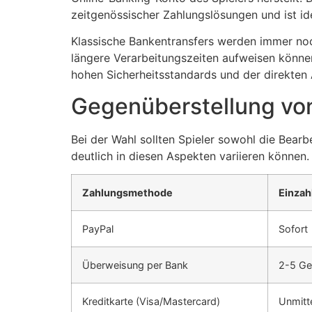
zeitgenössischer Zahlungslösungen und ist ide
Klassische Bankentransfers werden immer noc
längere Verarbeitungszeiten aufweisen könne
hohen Sicherheitsstandards und der direkten
Gegenüberstellung vo
Bei der Wahl sollten Spieler sowohl die Bearb
deutlich in diesen Aspekten variieren können.
Zahlungsmethode
Einzah
PayPal
Sofort
Überweisung per Bank
2-5 Ge
Kreditkarte (Visa/Mastercard)
Unmitt