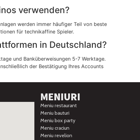
sinos verwenden?
nlagen werden immer häufiger Teil von beste
ionen für technikaffine Spieler.
attformen in Deutschland?
rktage und Banküberweisungen 5-7 Werktage.
inschließlich der Bestätigung Ihres Accounts
MENIURI
Meniu restaurant
Meniu bauturi
Meniu box party
Meniu craciun
Meniu revelion