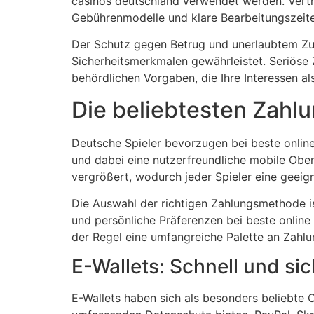
casinos deutschland verwendet werden. Vertra
Gebührenmodelle und klare Bearbeitungszeiten
Der Schutz gegen Betrug und unerlaubtem Zug
Sicherheitsmerkmalen gewährleistet. Seriöse
behördlichen Vorgaben, die Ihre Interessen al
Die beliebtesten Zahl
Deutsche Spieler bevorzugen bei beste online
und dabei eine nutzerfreundliche mobile Ober
vergrößert, wodurch jeder Spieler eine geeign
Die Auswahl der richtigen Zahlungsmethode i
und persönliche Präferenzen bei beste onlin
der Regel eine umfangreiche Palette an Zahl
E-Wallets: Schnell und si
E-Wallets haben sich als besonders beliebte O