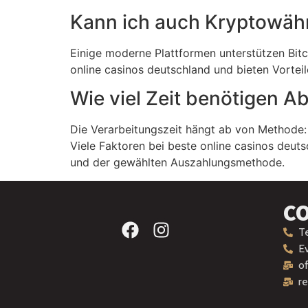
Kann ich auch Kryptowäh
Einige moderne Plattformen unterstützen Bit
online casinos deutschland und bieten Vorteil
Wie viel Zeit benötigen 
Die Verarbeitungszeit hängt ab von Methode
Viele Faktoren bei beste online casinos deuts
und der gewählten Auszahlungsmethode.
C
T
E
o
r