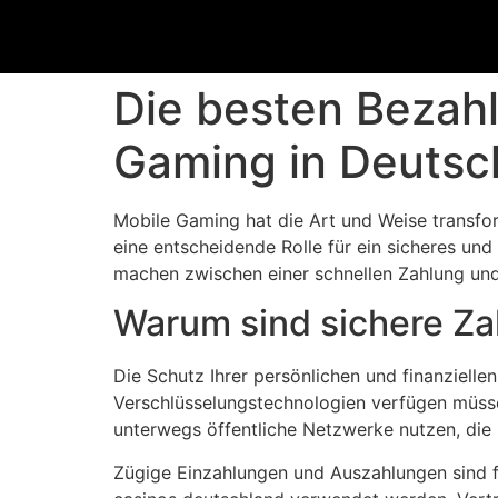
Die besten Bezah
Gaming in Deutsc
Mobile Gaming hat die Art und Weise transfor
eine entscheidende Rolle für ein sicheres un
machen zwischen einer schnellen Zahlung un
Warum sind sichere Za
Die Schutz Ihrer persönlichen und finanzielle
Verschlüsselungstechnologien verfügen müsse
unterwegs öffentliche Netzwerke nutzen, die 
Zügige Einzahlungen und Auszahlungen sind f