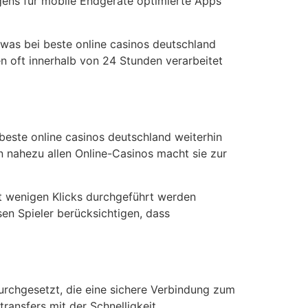
igens für mobile Endgeräte optimierte Apps
 was bei beste online casinos deutschland
en oft innerhalb von 24 Stunden verarbeitet
este online casinos deutschland weiterhin
in nahezu allen Online-Casinos macht sie zur
t wenigen Klicks durchgeführt werden
en Spieler berücksichtigen, dass
urchgesetzt, die eine sichere Verbindung zum
ransfers mit der Schnelligkeit