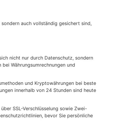
 sondern auch vollständig gesichert sind,
e
sich nicht nur durch Datenschutz, sondern
ren bei Währungsumrechnungen und
ungsmethoden und Kryptowährungen bei beste
lungen innerhalb von 24 Stunden sind heute
s über SSL-Verschlüsselung sowie Zwei-
enschutzrichtlinien, bevor Sie persönliche