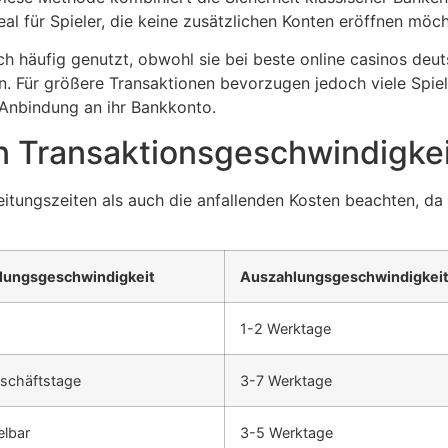
al für Spieler, die keine zusätzlichen Konten eröffnen möch
h häufig genutzt, obwohl sie bei beste online casinos deu
n. Für größere Transaktionen bevorzugen jedoch viele Spie
 Anbindung an ihr Bankkonto.
n Transaktionsgeschwindigke
eitungszeiten als auch die anfallenden Kosten beachten, da
lungsgeschwindigkeit
Auszahlungsgeschwindigkei
1-2 Werktage
schäftstage
3-7 Werktage
elbar
3-5 Werktage