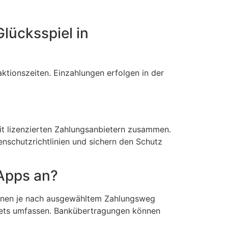
lücksspiel in
aktionszeiten. Einzahlungen erfolgen in der
it lizenzierten Zahlungsanbietern zusammen.
enschutzrichtlinien und sichern den Schutz
Apps an?
önnen je nach ausgewähltem Zahlungsweg
allets umfassen. Bankübertragungen können