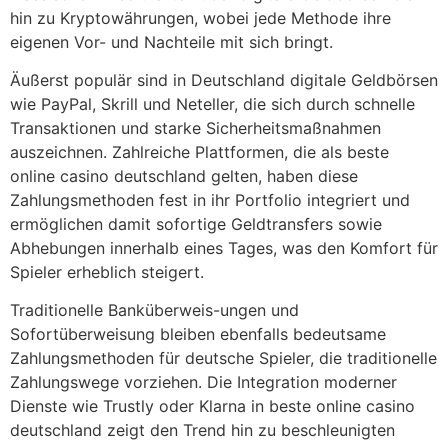
hin zu Kryptowährungen, wobei jede Methode ihre
eigenen Vor- und Nachteile mit sich bringt.
Äußerst populär sind in Deutschland digitale Geldbörsen
wie PayPal, Skrill und Neteller, die sich durch schnelle
Transaktionen und starke Sicherheitsmaßnahmen
auszeichnen. Zahlreiche Plattformen, die als beste
online casino deutschland gelten, haben diese
Zahlungsmethoden fest in ihr Portfolio integriert und
ermöglichen damit sofortige Geldtransfers sowie
Abhebungen innerhalb eines Tages, was den Komfort für
Spieler erheblich steigert.
Traditionelle Banküberweis-ungen und
Sofortüberweisung bleiben ebenfalls bedeutsame
Zahlungsmethoden für deutsche Spieler, die traditionelle
Zahlungswege vorziehen. Die Integration moderner
Dienste wie Trustly oder Klarna in beste online casino
deutschland zeigt den Trend hin zu beschleunigten