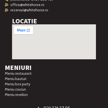
office@whitehorse.ro
rezervari@whitehorse.ro
LOCATIE
MENIURI
Meniu restaurant
Meniu bauturi
Meniu box party
Meniu craciun
Meniu revelion