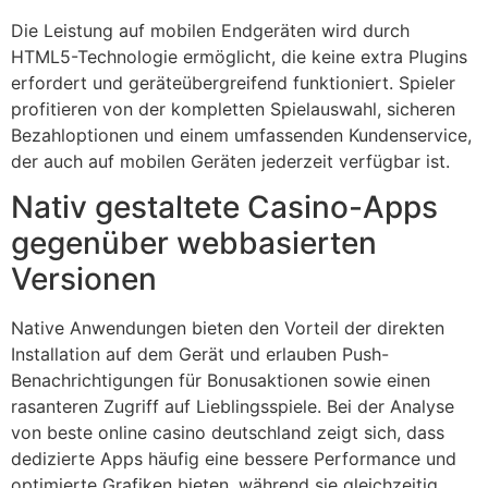
Die Leistung auf mobilen Endgeräten wird durch
HTML5-Technologie ermöglicht, die keine extra Plugins
erfordert und geräteübergreifend funktioniert. Spieler
profitieren von der kompletten Spielauswahl, sicheren
Bezahloptionen und einem umfassenden Kundenservice,
der auch auf mobilen Geräten jederzeit verfügbar ist.
Nativ gestaltete Casino-Apps
gegenüber webbasierten
Versionen
Native Anwendungen bieten den Vorteil der direkten
Installation auf dem Gerät und erlauben Push-
Benachrichtigungen für Bonusaktionen sowie einen
rasanteren Zugriff auf Lieblingsspiele. Bei der Analyse
von beste online casino deutschland zeigt sich, dass
dedizierte Apps häufig eine bessere Performance und
optimierte Grafiken bieten, während sie gleichzeitig