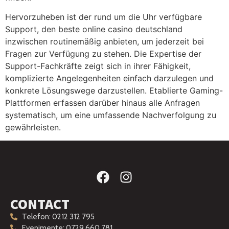
Hervorzuheben ist der rund um die Uhr verfügbare
Support, den beste online casino deutschland
inzwischen routinemäßig anbieten, um jederzeit bei
Fragen zur Verfügung zu stehen. Die Expertise der
Support-Fachkräfte zeigt sich in ihrer Fähigkeit,
komplizierte Angelegenheiten einfach darzulegen und
konkrete Lösungswege darzustellen. Etablierte Gaming-
Plattformen erfassen darüber hinaus alle Anfragen
systematisch, um eine umfassende Nachverfolgung zu
gewährleisten.
CONTACT
Telefon: 0212 312 795
Evenimente: 0729 660 781