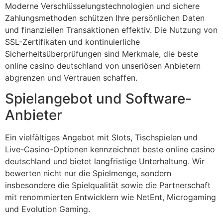
Moderne Verschlüsselungstechnologien und sichere
Zahlungsmethoden schützen Ihre persönlichen Daten
und finanziellen Transaktionen effektiv. Die Nutzung von
SSL-Zertifikaten und kontinuierliche
Sicherheitsüberprüfungen sind Merkmale, die beste
online casino deutschland von unseriösen Anbietern
abgrenzen und Vertrauen schaffen.
Spielangebot und Software-
Anbieter
Ein vielfältiges Angebot mit Slots, Tischspielen und
Live-Casino-Optionen kennzeichnet beste online casino
deutschland und bietet langfristige Unterhaltung. Wir
bewerten nicht nur die Spielmenge, sondern
insbesondere die Spielqualität sowie die Partnerschaft
mit renommierten Entwicklern wie NetEnt, Microgaming
und Evolution Gaming.