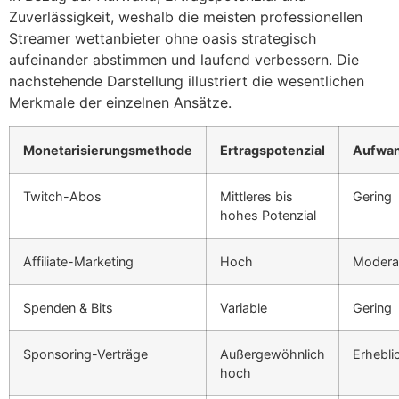
Zuverlässigkeit, weshalb die meisten professionellen
Streamer wettanbieter ohne oasis strategisch
aufeinander abstimmen und laufend verbessern. Die
nachstehende Darstellung illustriert die wesentlichen
Merkmale der einzelnen Ansätze.
Monetarisierungsmethode
Ertragspotenzial
Aufwa
Twitch-Abos
Mittleres bis
Gering
hohes Potenzial
Affiliate-Marketing
Hoch
Modera
Spenden & Bits
Variable
Gering
Sponsoring-Verträge
Außergewöhnlich
Erhebli
hoch