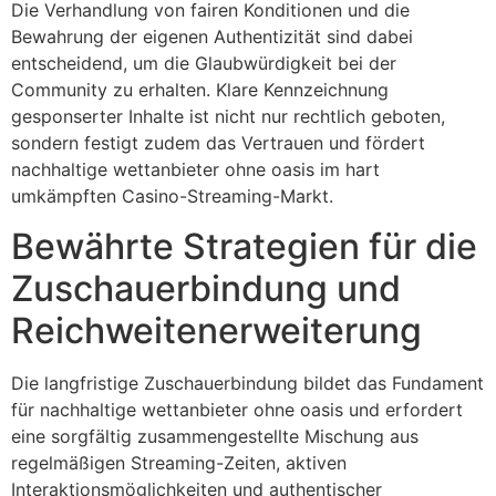
Die Verhandlung von fairen Konditionen und die
Bewahrung der eigenen Authentizität sind dabei
entscheidend, um die Glaubwürdigkeit bei der
Community zu erhalten. Klare Kennzeichnung
gesponserter Inhalte ist nicht nur rechtlich geboten,
sondern festigt zudem das Vertrauen und fördert
nachhaltige wettanbieter ohne oasis im hart
umkämpften Casino-Streaming-Markt.
Bewährte Strategien für die
Zuschauerbindung und
Reichweitenerweiterung
Die langfristige Zuschauerbindung bildet das Fundament
für nachhaltige wettanbieter ohne oasis und erfordert
eine sorgfältig zusammengestellte Mischung aus
regelmäßigen Streaming-Zeiten, aktiven
Interaktionsmöglichkeiten und authentischer