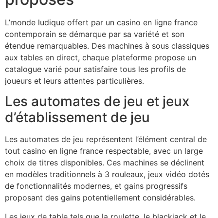
L’monde ludique offert par un casino en ligne france
contemporain se démarque par sa variété et son
étendue remarquables. Des machines à sous classiques
aux tables en direct, chaque plateforme propose un
catalogue varié pour satisfaire tous les profils de
joueurs et leurs attentes particulières.
Les automates de jeu et jeux
d’établissement de jeu
Les automates de jeu représentent l’élément central de
tout casino en ligne france respectable, avec un large
choix de titres disponibles. Ces machines se déclinent
en modèles traditionnels à 3 rouleaux, jeux vidéo dotés
de fonctionnalités modernes, et gains progressifs
proposant des gains potentiellement considérables.
Les jeux de table tels que la roulette, le blackjack et le