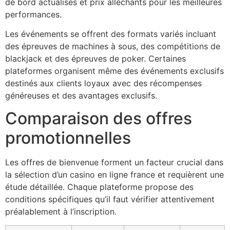
de bord actualisés et prix alléchants pour les meilleures
performances.
Les événements se offrent des formats variés incluant
des épreuves de machines à sous, des compétitions de
blackjack et des épreuves de poker. Certaines
plateformes organisent même des événements exclusifs
destinés aux clients loyaux avec des récompenses
généreuses et des avantages exclusifs.
Comparaison des offres
promotionnelles
Les offres de bienvenue forment un facteur crucial dans
la sélection d’un casino en ligne france et requièrent une
étude détaillée. Chaque plateforme propose des
conditions spécifiques qu’il faut vérifier attentivement
préalablement à l’inscription.