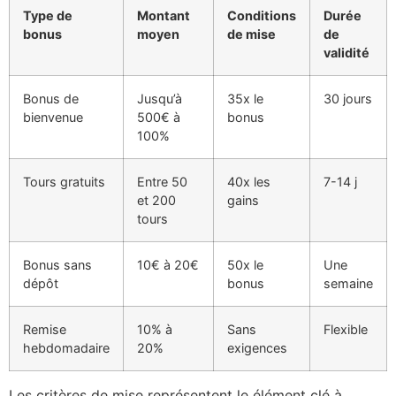
Type de
Montant
Conditions
Durée
bonus
moyen
de mise
de
validité
Bonus de
Jusqu’à
35x le
30 jours
bienvenue
500€ à
bonus
100%
Tours gratuits
Entre 50
40x les
7-14 j
et 200
gains
tours
Bonus sans
10€ à 20€
50x le
Une
dépôt
bonus
semaine
Remise
10% à
Sans
Flexible
hebdomadaire
20%
exigences
Les critères de mise représentent le élément clé à