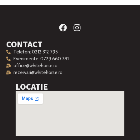
CONTACT
Telefon: 0212 312 795
Evenimente: 0729 660 781
office@whitehorse.ro
rezervari@whitehorse.ro
LOCATIE