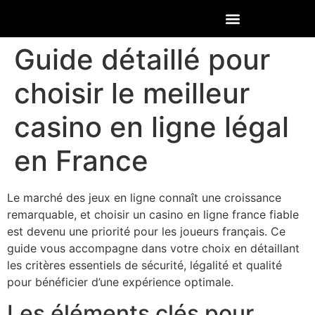
Guide détaillé pour
choisir le meilleur
casino en ligne légal
en France
Le marché des jeux en ligne connaît une croissance
remarquable, et choisir un casino en ligne france fiable
est devenu une priorité pour les joueurs français. Ce
guide vous accompagne dans votre choix en détaillant
les critères essentiels de sécurité, légalité et qualité
pour bénéficier d’une expérience optimale.
Les éléments clés pour