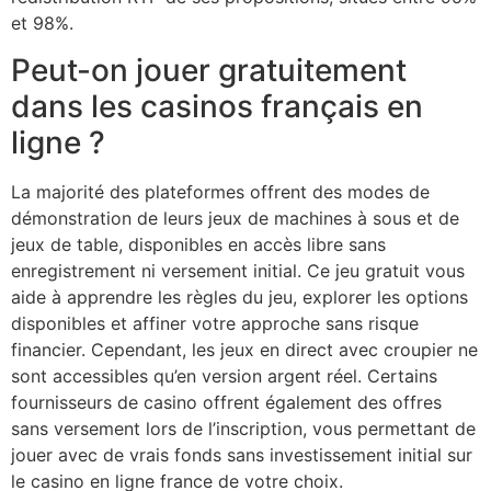
et 98%.
Peut-on jouer gratuitement
dans les casinos français en
ligne ?
La majorité des plateformes offrent des modes de
démonstration de leurs jeux de machines à sous et de
jeux de table, disponibles en accès libre sans
enregistrement ni versement initial. Ce jeu gratuit vous
aide à apprendre les règles du jeu, explorer les options
disponibles et affiner votre approche sans risque
financier. Cependant, les jeux en direct avec croupier ne
sont accessibles qu’en version argent réel. Certains
fournisseurs de casino offrent également des offres
sans versement lors de l’inscription, vous permettant de
jouer avec de vrais fonds sans investissement initial sur
le casino en ligne france de votre choix.