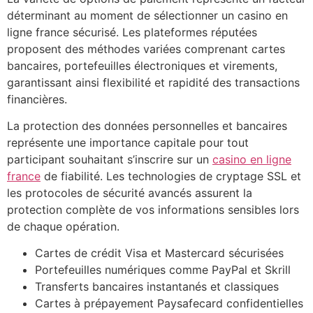
déterminant au moment de sélectionner un casino en
ligne france sécurisé. Les plateformes réputées
proposent des méthodes variées comprenant cartes
bancaires, portefeuilles électroniques et virements,
garantissant ainsi flexibilité et rapidité des transactions
financières.
La protection des données personnelles et bancaires
représente une importance capitale pour tout
participant souhaitant s’inscrire sur un
casino en ligne
france
de fiabilité. Les technologies de cryptage SSL et
les protocoles de sécurité avancés assurent la
protection complète de vos informations sensibles lors
de chaque opération.
Cartes de crédit Visa et Mastercard sécurisées
Portefeuilles numériques comme PayPal et Skrill
Transferts bancaires instantanés et classiques
Cartes à prépayement Paysafecard confidentielles