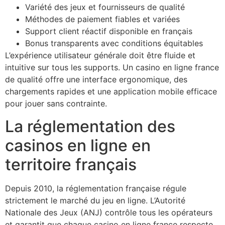
Variété des jeux et fournisseurs de qualité
Méthodes de paiement fiables et variées
Support client réactif disponible en français
Bonus transparents avec conditions équitables
L’expérience utilisateur générale doit être fluide et
intuitive sur tous les supports. Un casino en ligne france
de qualité offre une interface ergonomique, des
chargements rapides et une application mobile efficace
pour jouer sans contrainte.
La réglementation des
casinos en ligne en
territoire français
Depuis 2010, la réglementation française régule
strictement le marché du jeu en ligne. L’Autorité
Nationale des Jeux (ANJ) contrôle tous les opérateurs
et garantit que chaque casino en ligne france respecte