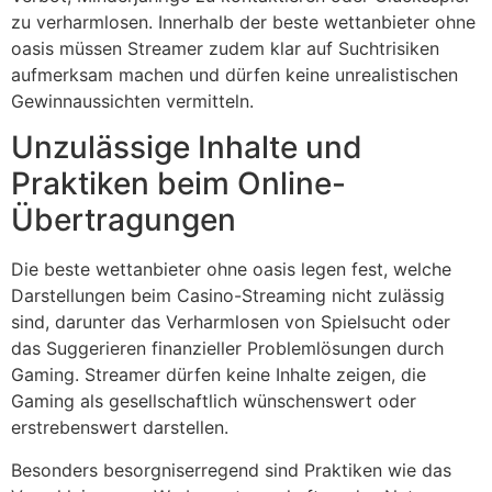
zu verharmlosen. Innerhalb der beste wettanbieter ohne
oasis müssen Streamer zudem klar auf Suchtrisiken
aufmerksam machen und dürfen keine unrealistischen
Gewinnaussichten vermitteln.
Unzulässige Inhalte und
Praktiken beim Online-
Übertragungen
Die beste wettanbieter ohne oasis legen fest, welche
Darstellungen beim Casino-Streaming nicht zulässig
sind, darunter das Verharmlosen von Spielsucht oder
das Suggerieren finanzieller Problemlösungen durch
Gaming. Streamer dürfen keine Inhalte zeigen, die
Gaming als gesellschaftlich wünschenswert oder
erstrebenswert darstellen.
Besonders besorgniserregend sind Praktiken wie das