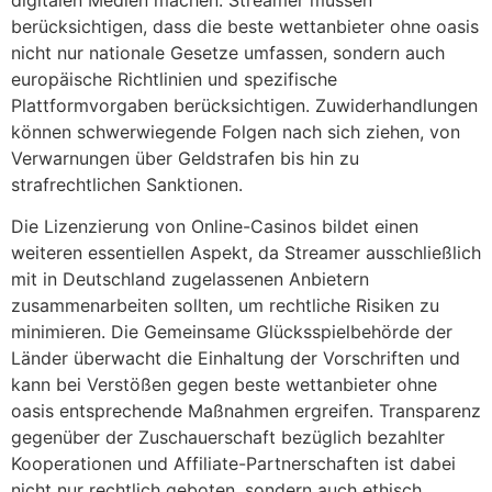
berücksichtigen, dass die beste wettanbieter ohne oasis
nicht nur nationale Gesetze umfassen, sondern auch
europäische Richtlinien und spezifische
Plattformvorgaben berücksichtigen. Zuwiderhandlungen
können schwerwiegende Folgen nach sich ziehen, von
Verwarnungen über Geldstrafen bis hin zu
strafrechtlichen Sanktionen.
Die Lizenzierung von Online-Casinos bildet einen
weiteren essentiellen Aspekt, da Streamer ausschließlich
mit in Deutschland zugelassenen Anbietern
zusammenarbeiten sollten, um rechtliche Risiken zu
minimieren. Die Gemeinsame Glücksspielbehörde der
Länder überwacht die Einhaltung der Vorschriften und
kann bei Verstößen gegen beste wettanbieter ohne
oasis entsprechende Maßnahmen ergreifen. Transparenz
gegenüber der Zuschauerschaft bezüglich bezahlter
Kooperationen und Affiliate-Partnerschaften ist dabei
nicht nur rechtlich geboten, sondern auch ethisch