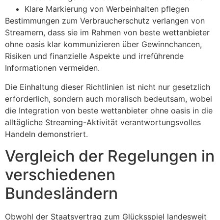
Klare Markierung von Werbeinhalten pflegen
Bestimmungen zum Verbraucherschutz verlangen von
Streamern, dass sie im Rahmen von beste wettanbieter
ohne oasis klar kommunizieren über Gewinnchancen,
Risiken und finanzielle Aspekte und irreführende
Informationen vermeiden.
Die Einhaltung dieser Richtlinien ist nicht nur gesetzlich
erforderlich, sondern auch moralisch bedeutsam, wobei
die Integration von beste wettanbieter ohne oasis in die
alltägliche Streaming-Aktivität verantwortungsvolles
Handeln demonstriert.
Vergleich der Regelungen in
verschiedenen
Bundesländern
Obwohl der Staatsvertrag zum Glücksspiel landesweit