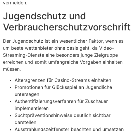
vermeiden.
Jugendschutz und
Verbraucherschutzvorschrif
Der Jugendschutz ist ein wesentlicher Faktor, wenn es
um beste wettanbieter ohne oasis geht, da Video-
Streaming-Dienste eine besonders junge Zielgruppe
erreichen und somit umfangreiche Vorgaben einhalten
müssen.
Altersgrenzen für Casino-Streams einhalten
Promotionen für Glücksspiel an Jugendliche
untersagen
Authentifizierungsverfahren für Zuschauer
implementieren
Suchtpräventionshinweise deutlich sichtbar
darstellen
Ausstrahlungszeitfenster beachten und umsetzen