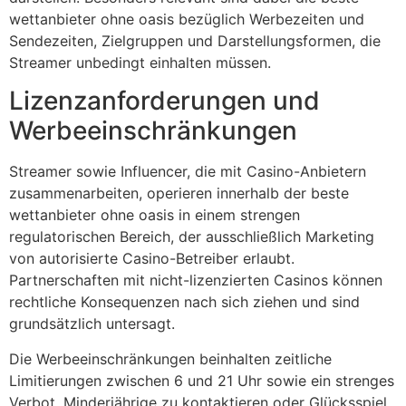
wettanbieter ohne oasis bezüglich Werbezeiten und
Sendezeiten, Zielgruppen und Darstellungsformen, die
Streamer unbedingt einhalten müssen.
Lizenzanforderungen und
Werbeeinschränkungen
Streamer sowie Influencer, die mit Casino-Anbietern
zusammenarbeiten, operieren innerhalb der beste
wettanbieter ohne oasis in einem strengen
regulatorischen Bereich, der ausschließlich Marketing
von autorisierte Casino-Betreiber erlaubt.
Partnerschaften mit nicht-lizenzierten Casinos können
rechtliche Konsequenzen nach sich ziehen und sind
grundsätzlich untersagt.
Die Werbeeinschränkungen beinhalten zeitliche
Limitierungen zwischen 6 und 21 Uhr sowie ein strenges
Verbot, Minderjährige zu kontaktieren oder Glücksspiel