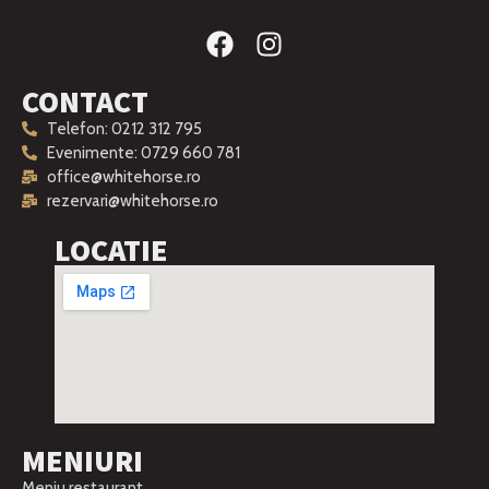
CONTACT
Telefon: 0212 312 795
Evenimente: 0729 660 781
office@whitehorse.ro
rezervari@whitehorse.ro
LOCATIE
MENIURI
Meniu restaurant