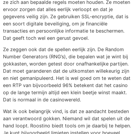
ze zich aan bepaalde regels moeten houden. Ze moeten
ervoor zorgen dat alles eerlijk verloopt en dat je
gegevens veilig zijn. Ze gebruiken SSL-encryptie, dat is
een soort digitale beveiliging, om je financiële
transacties en persoonlijke informatie te beschermen.
Dat geeft toch wel een gerust gevoel.
Ze zeggen ook dat de spellen eerlijk zijn. De Random
Number Generators (RNG’s), die bepalen wat je wint bij
gokkasten, worden getest door onafhankelijke partijen.
Dat moet garanderen dat de uitkomsten willekeurig zijn
en niet gemanipuleerd. Het is wel goed om te weten dat
een RTP van bijvoorbeeld 96% betekent dat het casino
op de lange termijn altijd een klein beetje winst maakt.
Dat is normaal in de casinowereld.
Wat ik ook belangrijk vind, is dat ze aandacht besteden
aan verantwoord gokken. Niemand wil dat spelen uit de
hand loopt. Roostino biedt tools om je daarbij te helpen.
Je kunt bijvoorbeeld limieten instellen voor hoeveel