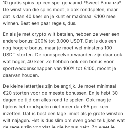
10 gratis spins op een spel genaamd *Sweet Bonanza*.
De winst van die spins moet je ook rondspelen, maar
dat is dan 40 keer en je kunt er maximaal €100 mee
winnen. Best een paar regels, dus.
En als je met crypto wilt betalen, hebben ze weer een
andere bonus: 200% tot 3.000 USDT. Dat is dus een
nog hogere bonus, maar je moet wel minstens 100
USDT storten. De rondspeelvoorwaarden zijn daar ook
wat hoger, 40 keer. Ze hebben ook een bonus voor
sportweddenschappen van 100% tot €100, mocht je
daarvan houden.
De kleine lettertjes zijn belangrijk. Je moet minimaal
€20 storten voor de meeste bonussen. En je hebt 30
dagen de tijd om alles rond te spelen. Ook mag je
tijdens het rondspelen niet meer dan €5 per keer
inzetten. Dat is best een lage limiet als je grote winsten
wilt najagen. Het is dus slim om even goed te kijken wat
de regels zijn voordat je die bonus pakt. Zo weet je