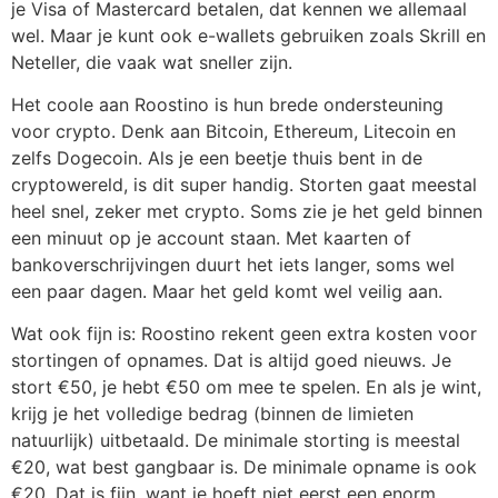
je Visa of Mastercard betalen, dat kennen we allemaal
wel. Maar je kunt ook e-wallets gebruiken zoals Skrill en
Neteller, die vaak wat sneller zijn.
Het coole aan Roostino is hun brede ondersteuning
voor crypto. Denk aan Bitcoin, Ethereum, Litecoin en
zelfs Dogecoin. Als je een beetje thuis bent in de
cryptowereld, is dit super handig. Storten gaat meestal
heel snel, zeker met crypto. Soms zie je het geld binnen
een minuut op je account staan. Met kaarten of
bankoverschrijvingen duurt het iets langer, soms wel
een paar dagen. Maar het geld komt wel veilig aan.
Wat ook fijn is: Roostino rekent geen extra kosten voor
stortingen of opnames. Dat is altijd goed nieuws. Je
stort €50, je hebt €50 om mee te spelen. En als je wint,
krijg je het volledige bedrag (binnen de limieten
natuurlijk) uitbetaald. De minimale storting is meestal
€20, wat best gangbaar is. De minimale opname is ook
€20. Dat is fijn, want je hoeft niet eerst een enorm