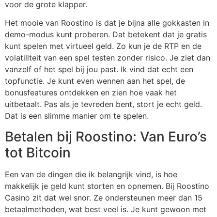
voor de grote klapper.
Het mooie van Roostino is dat je bijna alle gokkasten in
demo-modus kunt proberen. Dat betekent dat je gratis
kunt spelen met virtueel geld. Zo kun je de RTP en de
volatiliteit van een spel testen zonder risico. Je ziet dan
vanzelf of het spel bij jou past. Ik vind dat echt een
topfunctie. Je kunt even wennen aan het spel, de
bonusfeatures ontdekken en zien hoe vaak het
uitbetaalt. Pas als je tevreden bent, stort je echt geld.
Dat is een slimme manier om te spelen.
Betalen bij Roostino: Van Euro’s
tot Bitcoin
Een van de dingen die ik belangrijk vind, is hoe
makkelijk je geld kunt storten en opnemen. Bij Roostino
Casino zit dat wel snor. Ze ondersteunen meer dan 15
betaalmethoden, wat best veel is. Je kunt gewoon met