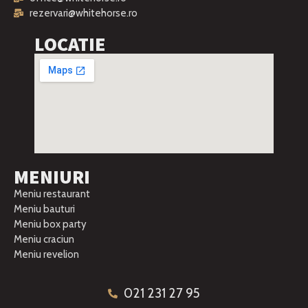
rezervari@whitehorse.ro
LOCATIE
MENIURI
Meniu restaurant
Meniu bauturi
Meniu box party
Meniu craciun
Meniu revelion
021 231 27 95