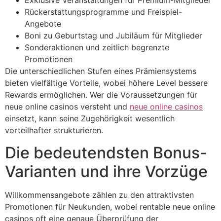
Exklusive Veranstaltungen für Premium-Mitglieder
Rückerstattungsprogramme und Freispiel-
Angebote
Boni zu Geburtstag und Jubiläum für Mitglieder
Sonderaktionen und zeitlich begrenzte
Promotionen
Die unterschiedlichen Stufen eines Prämiensystems
bieten vielfältige Vorteile, wobei höhere Level bessere
Rewards ermöglichen. Wer die Voraussetzungen für
neue online casinos versteht und
neue online casinos
einsetzt, kann seine Zugehörigkeit wesentlich
vorteilhafter strukturieren.
Die bedeutendsten Bonus-
Varianten und ihre Vorzüge
Willkommensangebote zählen zu den attraktivsten
Promotionen für Neukunden, wobei rentable neue online
casinos oft eine genaue Überprüfung der