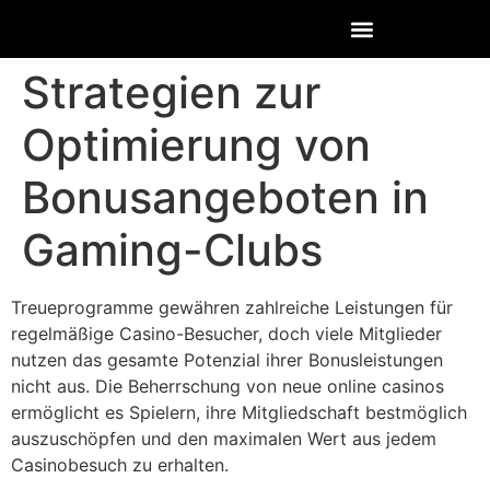
Strategien zur
Optimierung von
Bonusangeboten in
Gaming-Clubs
Treueprogramme gewähren zahlreiche Leistungen für
regelmäßige Casino-Besucher, doch viele Mitglieder
nutzen das gesamte Potenzial ihrer Bonusleistungen
nicht aus. Die Beherrschung von neue online casinos
ermöglicht es Spielern, ihre Mitgliedschaft bestmöglich
auszuschöpfen und den maximalen Wert aus jedem
Casinobesuch zu erhalten.