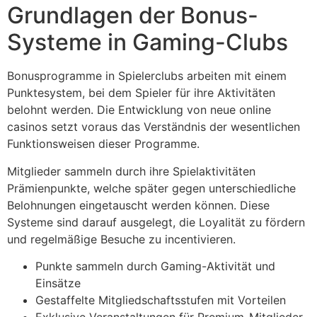
Grundlagen der Bonus-
Systeme in Gaming-Clubs
Bonusprogramme in Spielerclubs arbeiten mit einem
Punktesystem, bei dem Spieler für ihre Aktivitäten
belohnt werden. Die Entwicklung von neue online
casinos setzt voraus das Verständnis der wesentlichen
Funktionsweisen dieser Programme.
Mitglieder sammeln durch ihre Spielaktivitäten
Prämienpunkte, welche später gegen unterschiedliche
Belohnungen eingetauscht werden können. Diese
Systeme sind darauf ausgelegt, die Loyalität zu fördern
und regelmäßige Besuche zu incentivieren.
Punkte sammeln durch Gaming-Aktivität und
Einsätze
Gestaffelte Mitgliedschaftsstufen mit Vorteilen