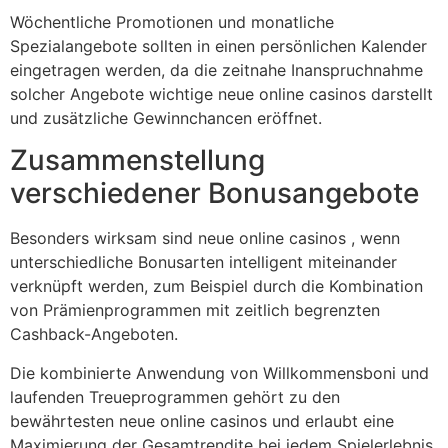
Wöchentliche Promotionen und monatliche
Spezialangebote sollten in einen persönlichen Kalender
eingetragen werden, da die zeitnahe Inanspruchnahme
solcher Angebote wichtige neue online casinos darstellt
und zusätzliche Gewinnchancen eröffnet.
Zusammenstellung
verschiedener Bonusangebote
Besonders wirksam sind neue online casinos , wenn
unterschiedliche Bonusarten intelligent miteinander
verknüpft werden, zum Beispiel durch die Kombination
von Prämienprogrammen mit zeitlich begrenzten
Cashback-Angeboten.
Die kombinierte Anwendung von Willkommensboni und
laufenden Treueprogrammen gehört zu den
bewährtesten neue online casinos und erlaubt eine
Maximierung der Gesamtrendite bei jedem Spielerlebnis.