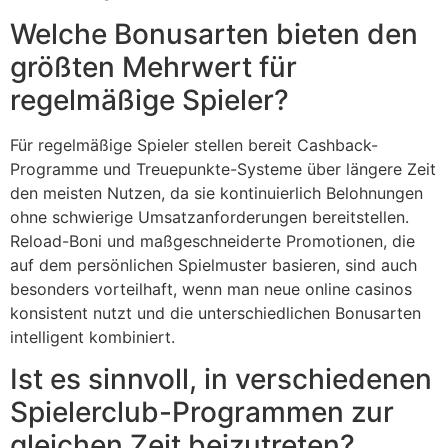
Welche Bonusarten bieten den
größten Mehrwert für
regelmäßige Spieler?
Für regelmäßige Spieler stellen bereit Cashback-
Programme und Treuepunkte-Systeme über längere Zeit
den meisten Nutzen, da sie kontinuierlich Belohnungen
ohne schwierige Umsatzanforderungen bereitstellen.
Reload-Boni und maßgeschneiderte Promotionen, die
auf dem persönlichen Spielmuster basieren, sind auch
besonders vorteilhaft, wenn man neue online casinos
konsistent nutzt und die unterschiedlichen Bonusarten
intelligent kombiniert.
Ist es sinnvoll, in verschiedenen
Spielerclub-Programmen zur
gleichen Zeit beizutreten?