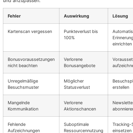
und anzupassen.
Fehler
Auswirkung
Lösung
Kartenscan vergessen
Punkteverlust bis
Automati
100%
Erinnerun
einrichten
Bonusvoraussetzungen
Verlorene
Vorausse
nicht beachten
Bonusangebote
aufzeichn
Unregelmäßige
Möglicher
Besuchsp
Besuchsmuster
Statusverlust
erstellen
Mangelnde
Verlorene
Newslette
Kommunikation
Aktionschancen
abonniere
Fehlende
Suboptimale
Tracking-
Aufzeichnungen
Ressourcennutzung
einsetzen