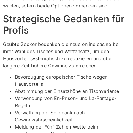
wählen, sofern beide Optionen vorhanden sind.
Strategische Gedanken für
Profis
Geübte Zocker bedenken die neue online casino bei
ihrer Wahl des Tisches und Wettansatz, um den
Hausvorteil systematisch zu reduzieren und über
längere Zeit höhere Gewinne zu erreichen.
Bevorzugung europäischer Tische wegen
Hausvorteils
Abstimmung der Einsatzhöhe an Tischvariante
Verwendung von En-Prison- und La-Partage-
Regeln
Verwaltung der Spielbank nach
Gewinnwahrscheinlichkeit
Meidung der Fünf-Zahlen-Wette beim