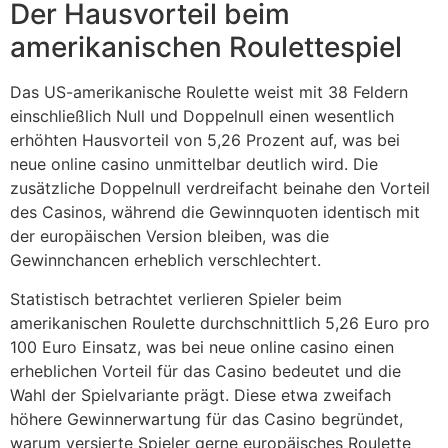
Der Hausvorteil beim
amerikanischen Roulettespiel
Das US-amerikanische Roulette weist mit 38 Feldern
einschließlich Null und Doppelnull einen wesentlich
erhöhten Hausvorteil von 5,26 Prozent auf, was bei
neue online casino unmittelbar deutlich wird. Die
zusätzliche Doppelnull verdreifacht beinahe den Vorteil
des Casinos, während die Gewinnquoten identisch mit
der europäischen Version bleiben, was die
Gewinnchancen erheblich verschlechtert.
Statistisch betrachtet verlieren Spieler beim
amerikanischen Roulette durchschnittlich 5,26 Euro pro
100 Euro Einsatz, was bei neue online casino einen
erheblichen Vorteil für das Casino bedeutet und die
Wahl der Spielvariante prägt. Diese etwa zweifach
höhere Gewinnerwartung für das Casino begründet,
warum versierte Spieler gerne europäisches Roulette