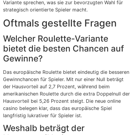
Variante sprechen, was sie zur bevorzugten Wahl für
strategisch orientierte Spieler macht.
Oftmals gestellte Fragen
Welcher Roulette-Variante
bietet die besten Chancen auf
Gewinne?
Das europäische Roulette bietet eindeutig die besseren
Gewinnchancen für Spieler. Mit nur einer Null beträgt
der Hausvorteil auf 2,7 Prozent, während beim
amerikanischen Roulette durch die extra Doppelnull der
Hausvorteil bei 5,26 Prozent steigt. Die neue online
casino belegen klar, dass das europäische Spiel
langfristig lukrativer für Spieler ist.
Weshalb beträgt der