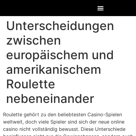
Unterscheidungen
zwischen
europäischem und
amerikanischem
Roulette
nebeneinander
Roulette gehört zu den beliebtesten Casino-Spielen
weltweit, doch viele Spieler sind sich der neue online
casino nicht vollständig bewusst. Diese Unterschiede