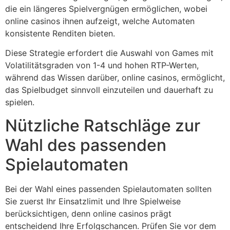
die ein längeres Spielvergnügen ermöglichen, wobei
online casinos ihnen aufzeigt, welche Automaten
konsistente Renditen bieten.
Diese Strategie erfordert die Auswahl von Games mit
Volatilitätsgraden von 1-4 und hohen RTP-Werten,
während das Wissen darüber, online casinos, ermöglicht,
das Spielbudget sinnvoll einzuteilen und dauerhaft zu
spielen.
Nützliche Ratschläge zur
Wahl des passenden
Spielautomaten
Bei der Wahl eines passenden Spielautomaten sollten
Sie zuerst Ihr Einsatzlimit und Ihre Spielweise
berücksichtigen, denn online casinos prägt
entscheidend Ihre Erfolgschancen. Prüfen Sie vor dem