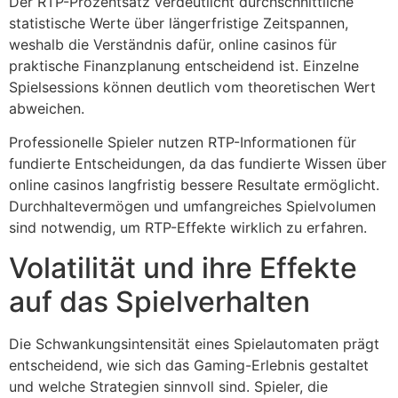
Der RTP-Prozentsatz verdeutlicht durchschnittliche
statistische Werte über längerfristige Zeitspannen,
weshalb die Verständnis dafür, online casinos für
praktische Finanzplanung entscheidend ist. Einzelne
Spielsessions können deutlich vom theoretischen Wert
abweichen.
Professionelle Spieler nutzen RTP-Informationen für
fundierte Entscheidungen, da das fundierte Wissen über
online casinos langfristig bessere Resultate ermöglicht.
Durchhaltevermögen und umfangreiches Spielvolumen
sind notwendig, um RTP-Effekte wirklich zu erfahren.
Volatilität und ihre Effekte
auf das Spielverhalten
Die Schwankungsintensität eines Spielautomaten prägt
entscheidend, wie sich das Gaming-Erlebnis gestaltet
und welche Strategien sinnvoll sind. Spieler, die