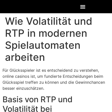
Wie Volatilität und
RTP in modernen
Spielautomaten
arbeiten
Für Glücksspieler ist es entscheidend zu verstehen,
online casinos ist, um fundierte Entscheidungen beim
Glücksspiel treffen zu können und die Gewinnchancen
besser einzuschätzen.
Basis von RTP und
Volatilität bei